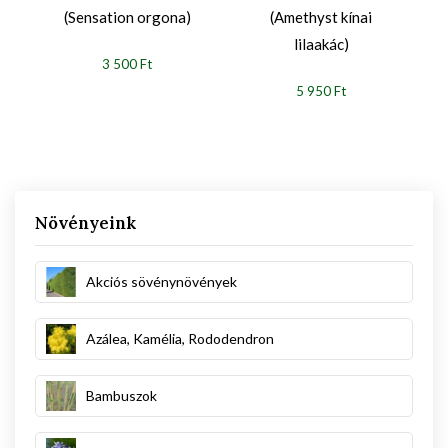
(Sensation orgona)
(Amethyst kínai
lilaakác)
3 500 Ft
5 950 Ft
Növényeink
Akciós sövénynövények
Azálea, Kamélia, Rododendron
Bambuszok