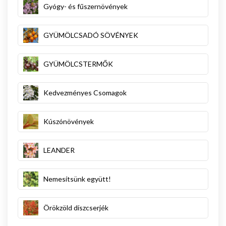
Gyógy- és fűszernövények
GYÜMÖLCSADÓ SÖVÉNYEK
GYÜMÖLCSTERMŐK
Kedvezményes Csomagok
Kúszónövények
LEANDER
Nemesítsünk együtt!
Örökzöld díszcserjék