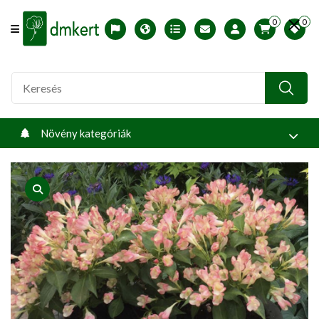
0
0
Offcanvas Menu Open
English version
Télállósági zónák
Nyomtatható ABC árjegyzék
Profilom
Növény kategóriák
product view