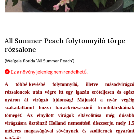
All Summer Peach folytonnyíló törpe
rózsalonc
(Weigela florida `All Summer Peach`)
Ez a növény jelenleg nem rendelhető.
A többé-kevésbé folytonnyíló, illetve másodvirágzó
rózsaloncok után végre itt egy igazán erőteljesen és egész
nyáron át virágzó újdonság! Májustól a nyár végéig
szakadatlanul hozza barackrózsaszínű trombitácskáinak
tömegét! Az elnyílott virágok eltávolítása még dúsabb
virágzásra ösztönzi! Holland nemesítésű díszcserje, mely 1,5
méteres magasságával sövénynek és szoliternek egyaránt
feltűnő!