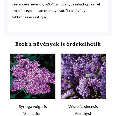
cserépben neveljük, SZGY: a növényt szabad gyökérrel
szállítjuk (gondosan csomagolva), FL: a növényt
földlabdásan szállítjuk.
Ezek a növények is érdekelhetik
Syringa vulgaris
Wisteria sinensis
`Sensation`
`Amethyst`