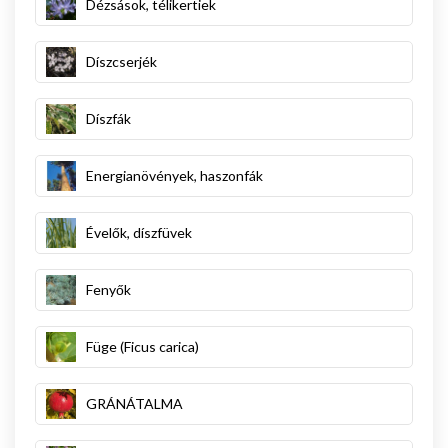
Dézsások, télikertiek
Díszcserjék
Díszfák
Energianövények, haszonfák
Évelők, díszfüvek
Fenyők
Füge (Ficus carica)
GRÁNÁTALMA