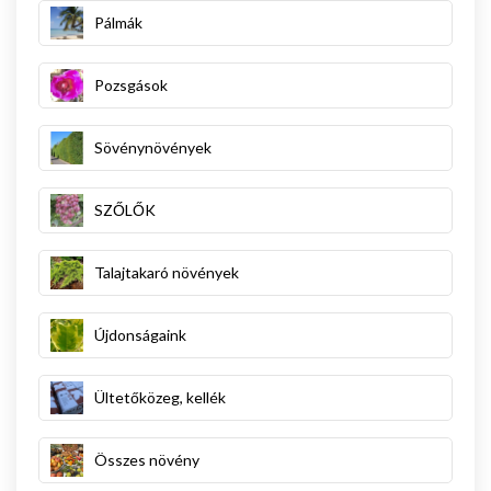
Pálmák
Pozsgások
Sövénynövények
SZŐLŐK
Talajtakaró növények
Újdonságaink
Ültetőközeg, kellék
Összes növény