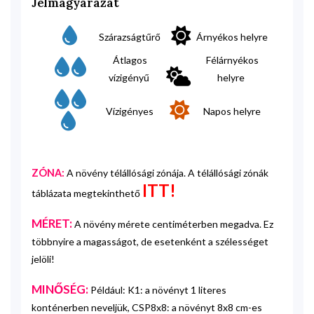
Jelmagyarázat
Szárazságtűrő
Árnyékos helyre
Átlagos
Félárnyékos
vízigényű
helyre
Vízigényes
Napos helyre
ZÓNA:
A növény télállósági zónája. A télállósági zónák
ITT!
táblázata megtekinthető
MÉRET:
A növény mérete centiméterben megadva. Ez
többnyire a magasságot, de esetenként a szélességet
jelöli!
MINŐSÉG:
Például: K1: a növényt 1 literes
konténerben neveljük, CSP8x8: a növényt 8x8 cm-es