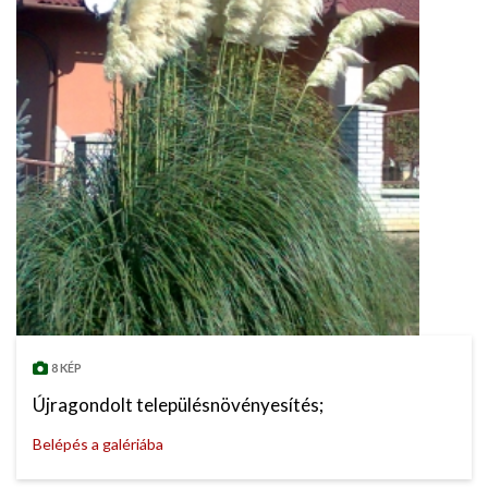
8 KÉP
Újragondolt településnövényesítés;
Belépés a galériába