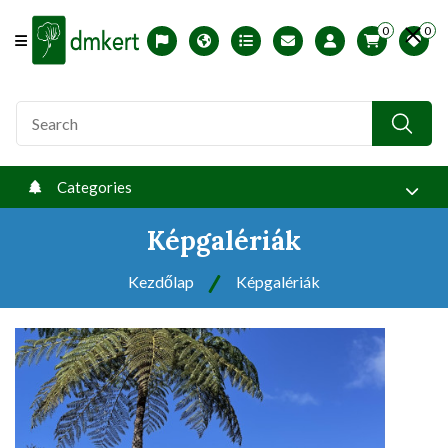
0
0
Offcanvas Menu Open
Magyar változat
USDA zones
Printable ABC Ordered List
My Profile
Categories
Képgalériák
Kezdőlap
Képgalériák