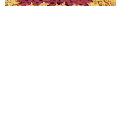
0 KÉP
USA tanulmányút 2009;
Belépés a galériába