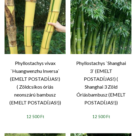
Phyllostachys vivax
Phyllostachys `Shanghai
`Huangwenzhu Inversa`
3` (EMELT
(EMELT POSTADÍJAS!)
POSTADÍJAS!) (
( Zöldcsíkos óriás
Shanghai 3 Zöld
neonszárú bambusz
Óriásbambusz (EMELT
(EMELT POSTADÍJAS!))
POSTADÍJAS!))
12 500 Ft
12 500 Ft