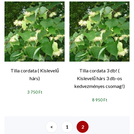
Tilia cordata ( Kislevelű
Tilia cordata 3 db! (
hárs)
Kislevelű hárs 3 db-os
kedvezményes csomag!)
3 750 Ft
8 950 Ft
<
1
2