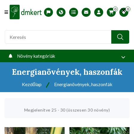
0
0
Offcanvas Menu Open
English version
Télállósági zónák
Nyomtatható ABC árjegyzék
Profilom
Növény kategóriák
Energianövények, haszonfák
Kezdőlap
Energianövények, haszonfák
Megjelenítve 25 - 30 (összesen 30 növény)