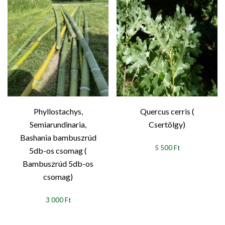
Phyllostachys,
Quercus cerris (
Semiarundinaria,
Csertölgy)
Bashania bambuszrúd
5 500 Ft
5db-os csomag (
Bambuszrúd 5db-os
csomag)
3 000 Ft